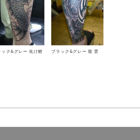
ラック&グレー 化け鯉
ブラック&グレー 龍 雲