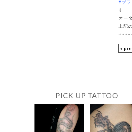
#ブラ
⇩
オー
上記
~~~~
« pr
PICK UP TATTOO