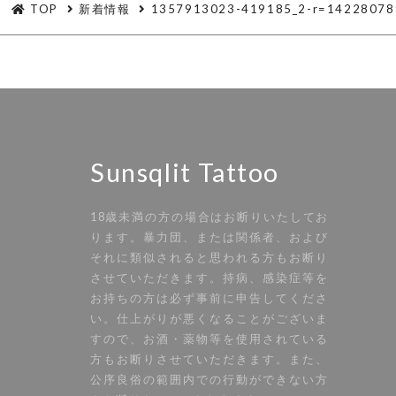
TOP
新着情報
1357913023-419185_2-r=14228078
Sunsqlit Tattoo
18歳未満の方の場合はお断りいたしてお
ります。暴力団、または関係者、および
それに類似されると思われる方もお断り
させていただきます。持病、感染症等を
お持ちの方は必ず事前に申告してくださ
い。仕上がりが悪くなることがございま
すので、お酒・薬物等を使用されている
方もお断りさせていただきます。また、
公序良俗の範囲内での行動ができない方