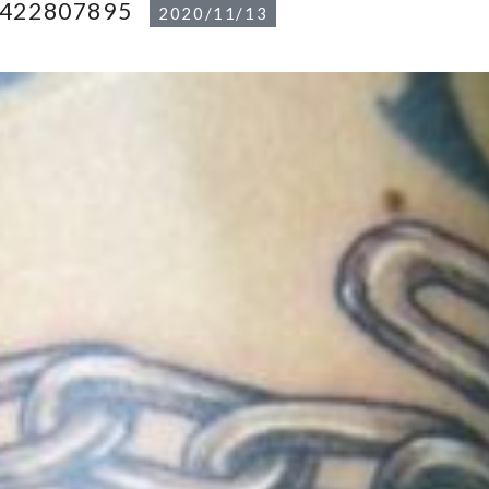
1422807895
2020/11/13