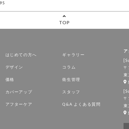
95
TOP
ア
はじめての方へ
ギャラリー
[S
デザイン
コラム
〒
東
価格
衛生管理
[S
カバーアップ
スタッフ
〒
アフターケア
Q&A よくある質問
東