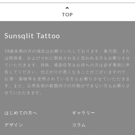
TOP
Sunsqlit Tattoo
18歳未満の方の場合はお断りいたしております。暴力団、また
は関係者、およびそれに類似されると思われる方もお断りさせ
ていただきます。持病、感染症等をお持ちの方は必ず事前に申
告してください。仕上がりが悪くなることがございますので、
お酒・薬物等を使用されている方もお断りさせていただきま
す。また、公序良俗の範囲内での行動ができない方もお断りさ
せていただきます。
はじめての方へ
ギャラリー
デザイン
コラム