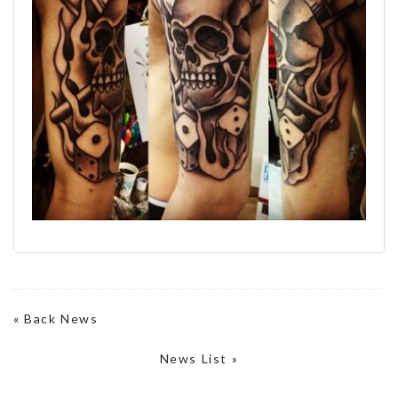
«
Back News
News List »