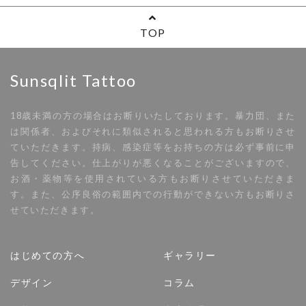
TOP
Sunsqlit Tattoo
18歳未満の方の場合はお断りいたしております。暴力団、また
は関係者、およびそれに類似されると思われる方もお断りさせ
ていただきます。持病、感染症等をお持ちの方は必ず事前に申
告してください。仕上がりが悪くなることがございますので、
お酒・薬物等を使用されている方もお断りさせていただきま
す。また、公序良俗の範囲内での行動ができない方もお断りさ
せていただきます。
はじめての方へ
ギャラリー
デザイン
コラム