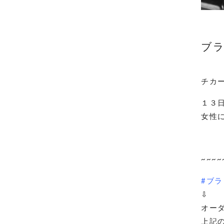
ブラッ
チカ
１３
女性
~~~~
#ブラ
⇩
オー
上記の