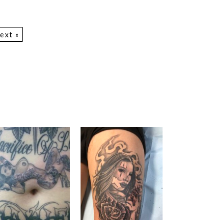
ext »