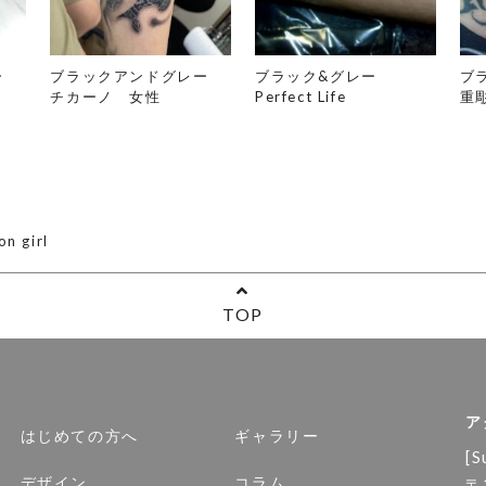
レー
ブラックアンドグレー
ブラック&グレー
ブ
チカーノ 女性
Perfect Life
重
 girl
TOP
ア
はじめての方へ
ギャラリー
[S
デザイン
コラム
〒