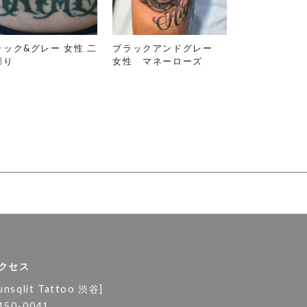
ラック&グレー 女性 二
ブラックアンドグレー
彫り
女性 マネーローズ
クセス
unsqlit Tattoo 渋谷]
150-0041