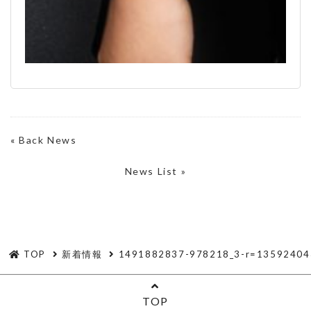
«
Back News
News List »
TOP
新着情報
1491882837-978218_3-r=13592404
TOP