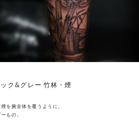
ック&グレー 竹林・煙
と煙を腕全体を覆うように。
ダーもの。