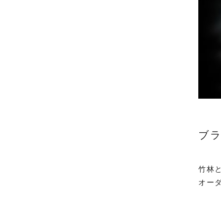
ブラ
竹林
オー