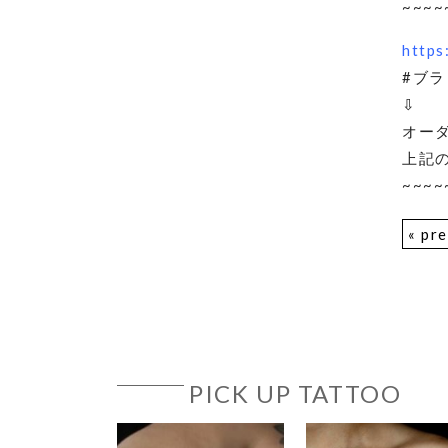
~~~~
https
#ブラ
⇩
オー
上記
~~~~
« pr
PICK UP TATTOO