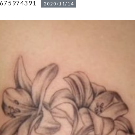
1675974391
2020/11/14