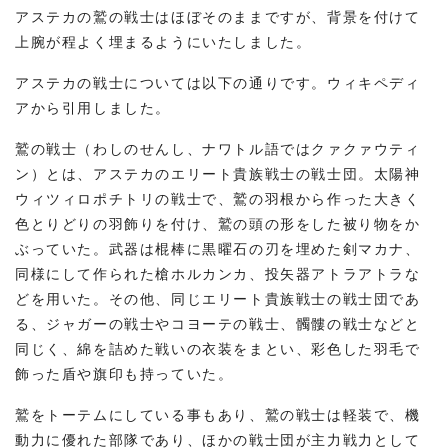
アステカの鷲の戦士はほぼそのままですが、背景を付けて
上腕が程よく埋まるようにいたしました。
アステカの戦士については以下の通りです。ウィキペディ
アから引用しました。
鷲の戦士（わしのせんし、ナワトル語ではクァクァウティ
ン）とは、アステカのエリート貴族戦士の戦士団。太陽神
ウィツィロポチトリの戦士で、鷲の羽根から作った大きく
色とりどりの羽飾りを付け、鷲の頭の形をした被り物をか
ぶっていた。武器は棍棒に黒曜石の刃を埋めた剣マカナ、
同様にして作られた槍ホルカンカ、投矢器アトラアトラな
どを用いた。その他、同じエリート貴族戦士の戦士団であ
る、ジャガーの戦士やコヨーテの戦士、髑髏の戦士などと
同じく、綿を詰めた戦いの衣装をまとい、彩色した羽毛で
飾った盾や旗印も持っていた。
鷲をトーテムにしている事もあり、鷲の戦士は軽装で、機
動力に優れた部隊であり、ほかの戦士団が主力戦力として