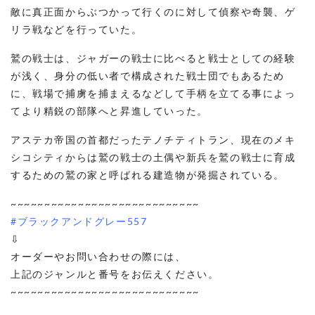
敵に真正面からぶつかって行くのに対して偵察や奇襲、ゲ
リラ戦などを行っていた。
鷲の戦士は、ジャガーの戦士に比べると戦士としての経験
が浅く、身分の低い者で構成された戦士団でもあるため
に、戦場で捕虜を捕まえるなどして手柄を立てる事によっ
てより精鋭の部隊へと昇進していった。
アステカ帝国の首都だったテノチティトラン、現在のメキ
シコシティからは鷲の戦士の土偶や新兵を鷲の戦士に育成
するための鷲の家と呼ばれる建造物が発掘されている。
~~~~~~~~~~~~~~~~~~~~~~~~~~~~
#ブラックアンドグレー557
⇩
オーダーやお問い合わせの際には、
上記のジャンルと番号をお伝えください。
~~~~~~~~~~~~~~~~~~~~~~~~~~~~