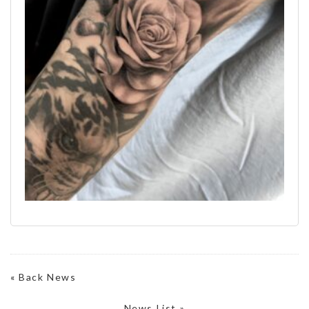
«
Back News
News List »