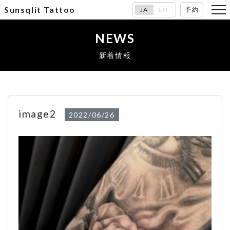
Sunsqlit Tattoo
JA
EN
予約
NEWS
新着情報
image2
2022/06/26