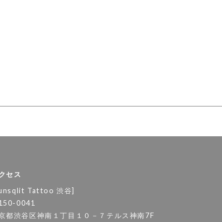
クセス
unsqlit Tattoo 渋谷]
150-0041
京都渋谷区神南１丁目１０－７テルス神南7F