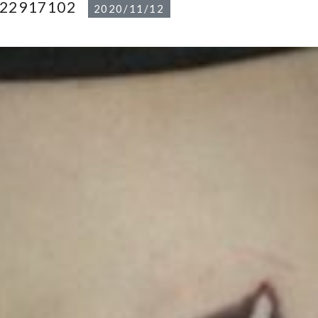
822917102
2020/11/12