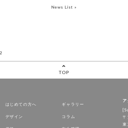
News List »
2
TOP
ア
はじめての方へ
ギャラリー
[S
デザイン
コラム
〒
東