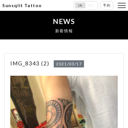
Sunsqlit Tattoo
JA
EN
予約
NEWS
新着情報
IMG_8343 (2)
2021/03/17