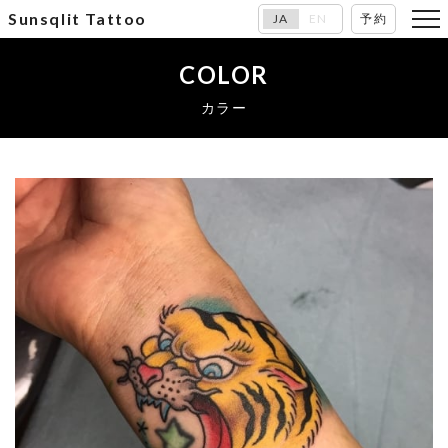
Sunsqlit Tattoo
JA
EN
予約
COLOR
カラー