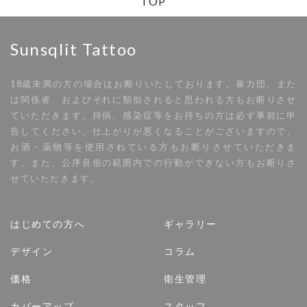
TOP
Sunsqlit Tattoo
18歳未満の方の場合はお断りいたしております。暴力団、また
は関係者、およびそれに類似されると思われる方もお断りさせ
ていただきます。持病、感染症等をお持ちの方は必ず事前に申
告してください。仕上がりが悪くなることがございますので、
お酒・薬物等を使用されている方もお断りさせていただきま
す。また、公序良俗の範囲内での行動ができない方もお断りさ
せていただきます。
はじめての方へ
ギャラリー
デザイン
コラム
価格
衛生管理
カバーアップ
スタッフ