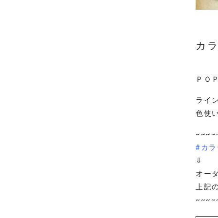
カラ
ＰＯ
ライ
色使
~~~~
#カラ
⇩
オー
上記
~~~~