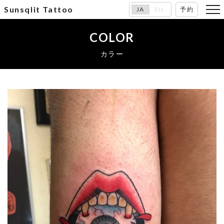
Sunsqlit Tattoo
JA
EN
予約
COLOR
カラー