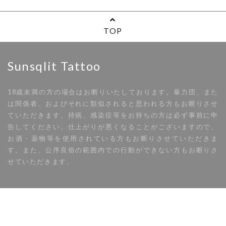
TOP
Sunsqlit Tattoo
18歳未満の方の場合はお断りいたしております。暴力団、また
は関係者、およびそれに類似されると思われる方もお断りさせ
ていただきます。持病、感染症等をお持ちの方は必ず事前に申
告してください。仕上がりが悪くなることがございますので、
お酒・薬物等を使用されている方もお断りさせていただきま
す。また、公序良俗の範囲内での行動ができない方もお断りさ
せていただきます。
はじめての方へ
ギャラリー
デザイン
コラム