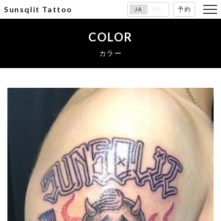
Sunsqlit Tattoo
JA
EN
予約
COLOR
カラー