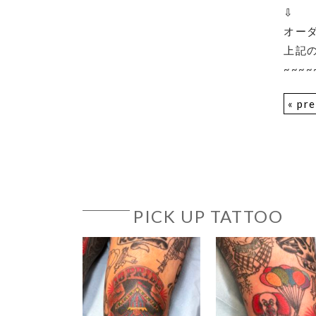
⇩
オー
上記
~~~~
« pr
PICK UP TATTOO