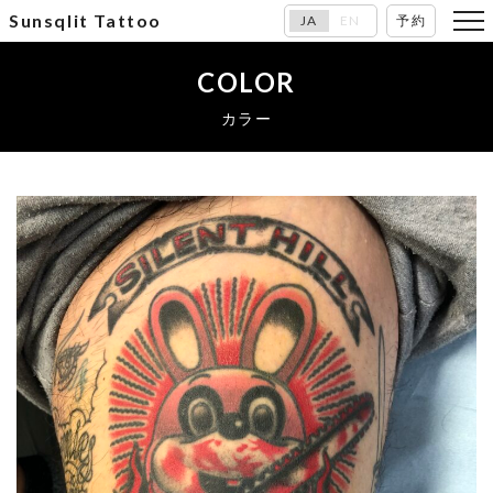
Sunsqlit Tattoo
JA
EN
予約
COLOR
カラー