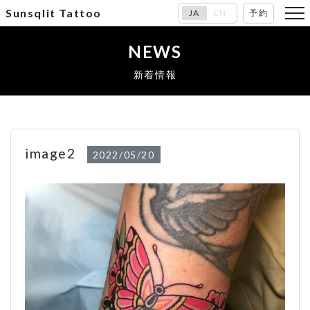
Sunsqlit Tattoo
JA
EN
予約
NEWS
新着情報
image2
2022/05/20