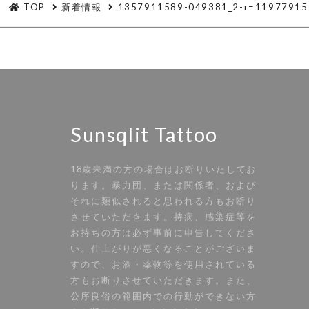
TOP
新着情報
1357911589-049381_2-r=11977915
Sunsqlit Tattoo
18歳未満の方の場合はお断りいたしてお
ります。暴力団、または関係者、および
それに類似されると思われる方もお断り
させていただきます。持病、感染症等を
お持ちの方は必ず事前に申告してくださ
い。仕上がりが悪くなることがございま
すので、お酒・薬物等を使用されている
方もお断りさせていただきます。また、
公序良俗の範囲内での行動ができない方