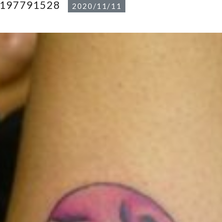
1197791528
2020/11/11