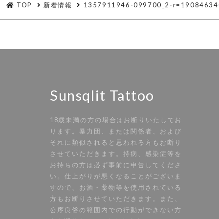
TOP
新着情報
1357911946-099700_2-r=19084634
Sunsqlit Tattoo
18歳未満の方の場合はお断りいたしてお
ります。暴力団、または関係者、および
それに類似されると思われる方もお断り
させていただきます。持病、感染症等を
お持ちの方は必ず事前に申告してくださ
い。仕上がりが悪くなることがございま
すので、お酒・薬物等を使用されている
方もお断りさせていただきます。また、
公序良俗の範囲内での行動ができない方