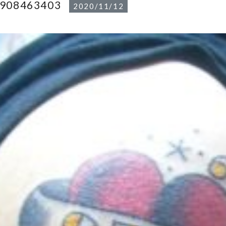
1908463403
2020/11/12