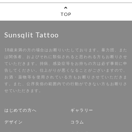
TOP
Sunsqlit Tattoo
18歳未満の方の場合はお断りいたしております。暴力団、また
は関係者、およびそれに類似されると思われる方もお断りさせ
ていただきます。持病、感染症等をお持ちの方は必ず事前に申
告してください。仕上がりが悪くなることがございますので、
お酒・薬物等を使用されている方もお断りさせていただきま
す。また、公序良俗の範囲内での行動ができない方もお断りさ
せていただきます。
はじめての方へ
ギャラリー
デザイン
コラム