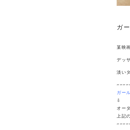
ガ
某映
デッ
淡い
~~~~
ガール
⇩
オー
上記
~~~~