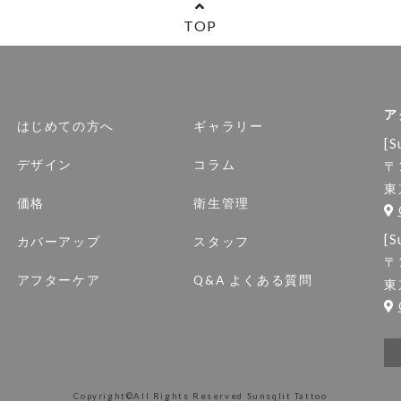
TOP
ア
はじめての方へ
ギャラリー
[S
デザイン
コラム
〒
東
価格
衛生管理
[S
カバーアップ
スタッフ
〒
アフターケア
Q&A よくある質問
東
Copyright©All Rights Reserved
Sunsqlit Tattoo