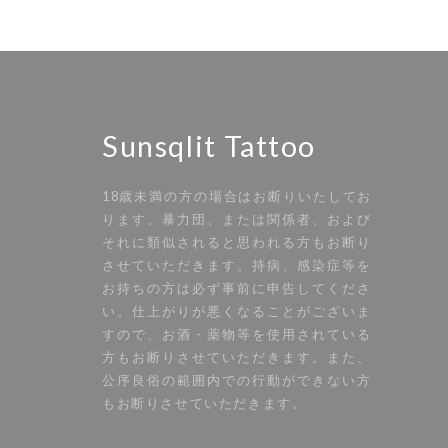
Sunsqlit Tattoo
18歳未満の方の場合はお断りいたしてお
ります。暴力団、または関係者、および
それに類似されると思われる方もお断り
させていただきます。持病、感染症等を
お持ちの方は必ず事前に申告してくださ
い。仕上がりが悪くなることがございま
すので、お酒・薬物等を使用されている
方もお断りさせていただきます。また、
公序良俗の範囲内での行動ができない方
もお断りさせていただきます。