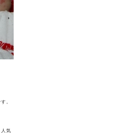
です。
も人気