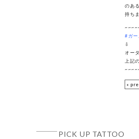
のあ
持ち
~~~~
#ガー
⇩
オー
上記
~~~~
« pr
PICK UP TATTOO