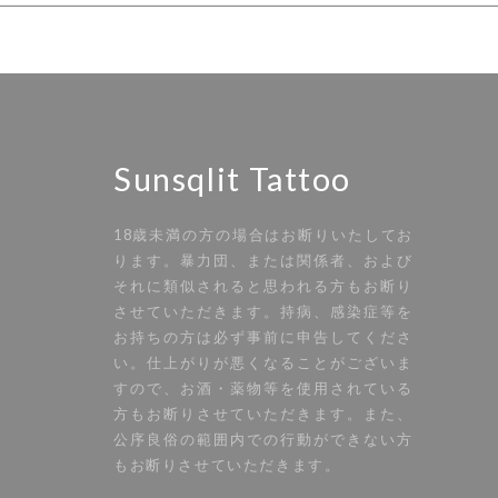
Sunsqlit Tattoo
18歳未満の方の場合はお断りいたしてお
ります。暴力団、または関係者、および
それに類似されると思われる方もお断り
させていただきます。持病、感染症等を
お持ちの方は必ず事前に申告してくださ
い。仕上がりが悪くなることがございま
すので、お酒・薬物等を使用されている
方もお断りさせていただきます。また、
公序良俗の範囲内での行動ができない方
もお断りさせていただきます。