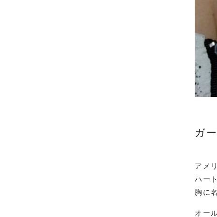
ガー
アメ
ハー
胸に
オー