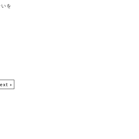
合いを
ext »