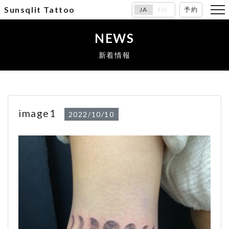
Sunsqlit Tattoo
JA
EN
予約
NEWS
新着情報
image1
2022/10/10