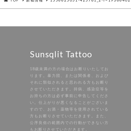
Sunsqlit Tattoo
18歳未満の方の場合はお断りいたしてお
ります。暴力団、または関係者、および
それに類似されると思われる方もお断り
させていただきます。持病、感染症等を
お持ちの方は必ず事前に申告してくださ
い。仕上がりが悪くなることがございま
すので、お酒・薬物等を使用されている
方もお断りさせていただきます。また、
公序良俗の範囲内での行動ができない方
もお断りさせていただきます。