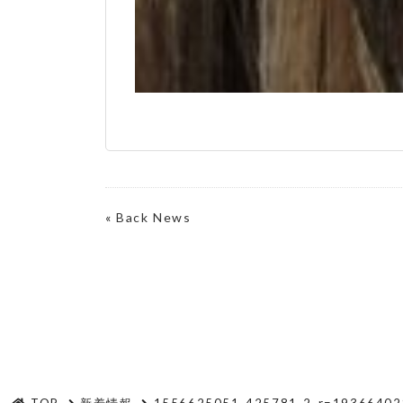
«
Back News
TOP
新着情報
1556625051-425781_2-r=19366402