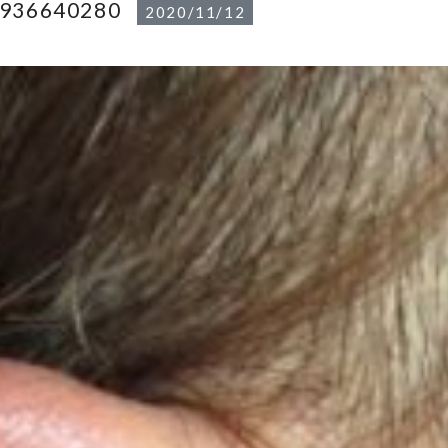
1936640280
2020/11/12