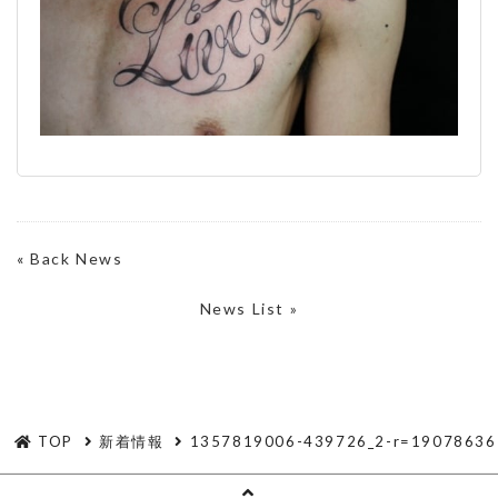
«
Back News
News List »
TOP
新着情報
1357819006-439726_2-r=19078636