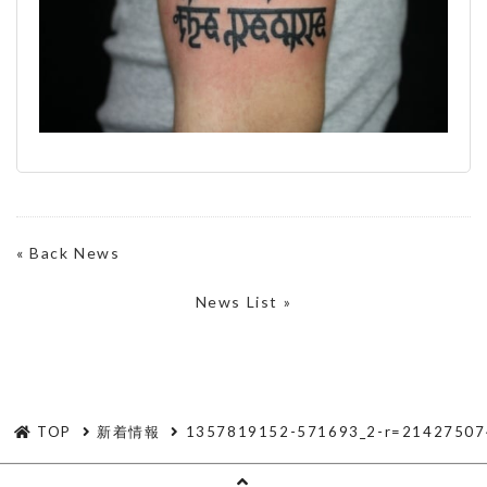
«
Back News
News List »
TOP
新着情報
1357819152-571693_2-r=21427507