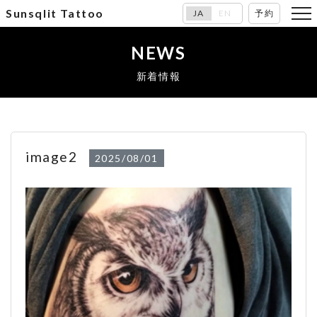
Sunsqlit Tattoo
JA
EN
予約
NEWS
新着情報
image2
2025/08/01