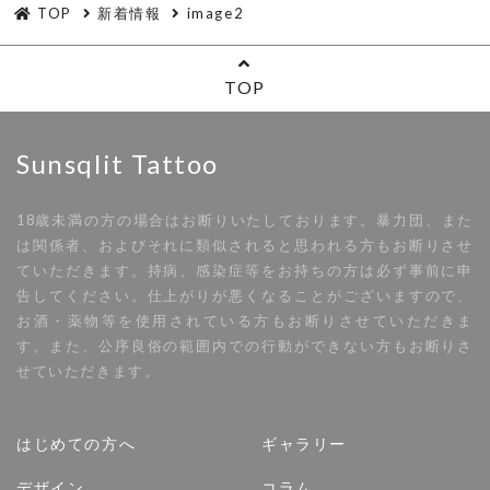
TOP
新着情報
image2
TOP
Sunsqlit Tattoo
18歳未満の方の場合はお断りいたしております。暴力団、また
は関係者、およびそれに類似されると思われる方もお断りさせ
ていただきます。持病、感染症等をお持ちの方は必ず事前に申
告してください。仕上がりが悪くなることがございますので、
お酒・薬物等を使用されている方もお断りさせていただきま
す。また、公序良俗の範囲内での行動ができない方もお断りさ
せていただきます。
はじめての方へ
ギャラリー
デザイン
コラム