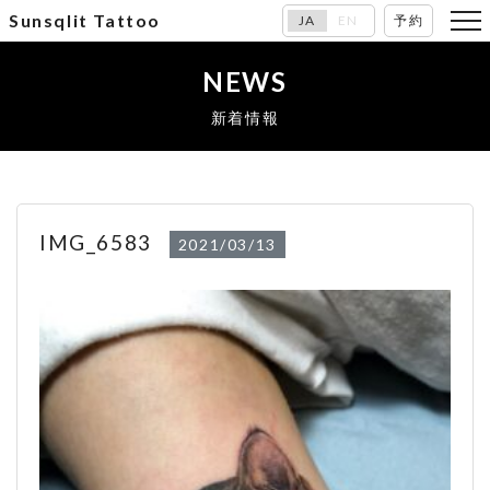
Sunsqlit Tattoo
JA
EN
予約
NEWS
新着情報
IMG_6583
2021/03/13