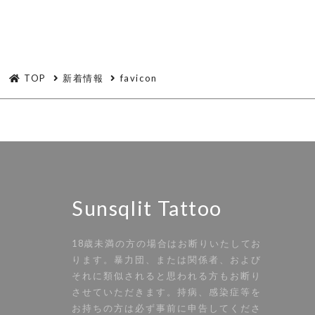
TOP
新着情報
favicon
Sunsqlit Tattoo
18歳未満の方の場合はお断りいたしてお
ります。暴力団、または関係者、および
それに類似されると思われる方もお断り
させていただきます。持病、感染症等を
お持ちの方は必ず事前に申告してくださ