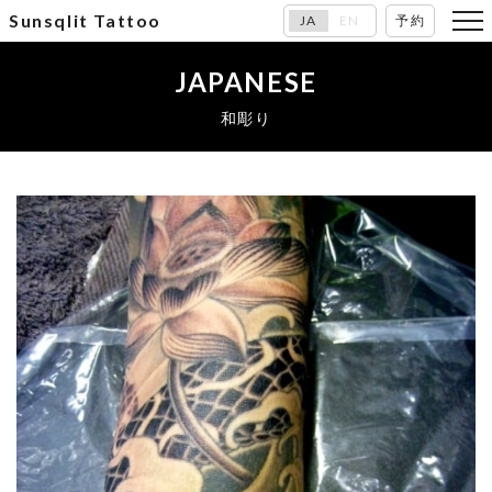
Sunsqlit Tattoo
JA
EN
予約
JAPANESE
和彫り