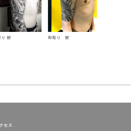
彫り 鯉
和彫り 鯉
クセス