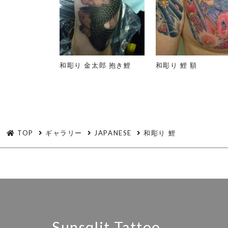
和彫り 金太郎 抱き鯉
和彫り 鯉 額
TOP
ギャラリー
JAPANESE
和彫り 鯉
Sunsqlit Tattoo