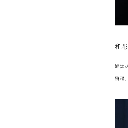
和彫
鯉は
飛躍