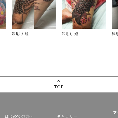
和彫り 鯉
和彫り 鯉
和
TOP
ア
はじめての方へ
ギャラリー